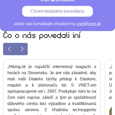
Chcem bezplatnú konzultáciu
alebo nás kontaktujte emailom na
vnet@vnet.sk
Čo o nás povedali iní
„Hiking.sk je najväčší internetový magazín o
„J
horách na Slovensku. Je pre nás zásadné, aby
pr
mali naši čitatelia rýchly prístup k článkom,
sme
mapám a k plánovaču túr. S VNET-om
Úst
spolupracujeme od r. 2007. Poskytuje nám to na
Je
čom nám najviac záleží a tým je spoľahlivosť
jed
dátového centra bez výpadkov a kvalifikovanú
správu servera. Z hľadiska techsupportu