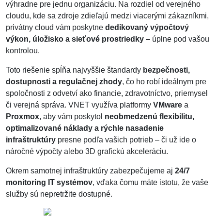
výhradne pre jednu organizáciu. Na rozdiel od verejného
cloudu, kde sa zdroje zdieľajú medzi viacerými zákazníkmi,
privátny cloud vám poskytne
dedikovaný výpočtový
výkon, úložisko a sieťové prostriedky
– úplne pod vašou
kontrolou.
Toto riešenie spĺňa najvyššie štandardy
bezpečnosti,
dostupnosti a regulačnej zhody
, čo ho robí ideálnym pre
spoločnosti z odvetví ako financie, zdravotníctvo, priemysel
či verejná správa. VNET využíva platformy
VMware
a
Proxmox
, aby vám poskytol
neobmedzenú flexibilitu,
optimalizované náklady a rýchle nasadenie
infraštruktúry
presne podľa vašich potrieb – či už ide o
náročné výpočty alebo 3D grafickú akceleráciu.
Okrem samotnej infraštruktúry zabezpečujeme aj
24/7
monitoring IT systémov
, vďaka čomu máte istotu, že vaše
služby sú nepretržite dostupné.