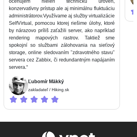
oceňujem nielen technickú úroveň,
konzervatívny prístup ale aj minimálnu fluktuáciu
administrátorov.Využívame aj služby virtualizácie
SelfVirtual, pomocou ktorej riešime úlohy, ktoré
by nárazovo príliš zaťažili server, ako napríklad
rendering mapových rastrov. Taktiež sme
spokojní so službami zálohovania na sieťový
storage, online sledovaním "zdravotného stavu"
servera cez Zabbix, či redundantným napájaním
servera.“
Ľubomír Mäkký
zakladateľ / Hiking.sk