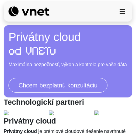
Privátny cloud
od VNETu
Maximálna bezpečnosť, výkon a kontrola pre vaše dáta
Chcem bezplatnú konzultáciu
Technologickí partneri
Privátny cloud
Privátny cloud
je prémiové cloudové riešenie navrhnuté